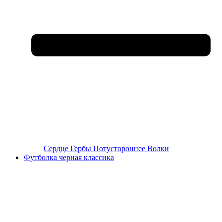
Сердце
Гербы
Потустороннее
Волки
Футболка черная классика