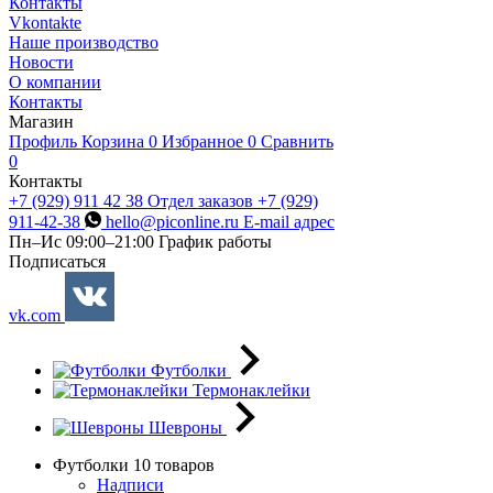
Контакты
Vkontakte
Наше производство
Новости
О компании
Контакты
Магазин
Профиль
Корзина
0
Избранное
0
Сравнить
0
Контакты
+7 (929) 911 42 38
Отдел заказов
+7 (929)
911-42-38
hello@piconline.ru
E-mail адрес
Пн–Ис 09:00–21:00
График работы
Подписаться
vk.com
Футболки
Термонаклейки
Шевроны
Футболки
10 товаров
Надписи