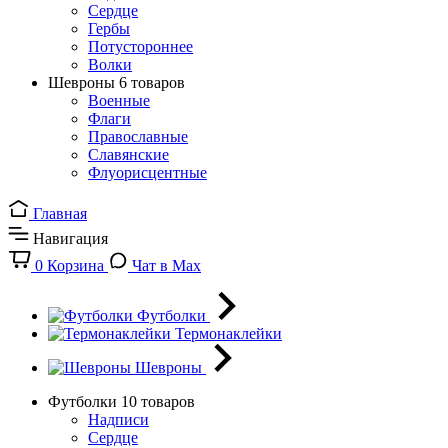
Сердце
Гербы
Потустороннее
Волки
Шевроны
6 товаров
Военные
Флаги
Православные
Славянские
Флуорисцентные
Главная
Навигация
0
Корзина
Чат в Max
Футболки
Термонаклейки
Шевроны
Футболки
10 товаров
Надписи
Сердце